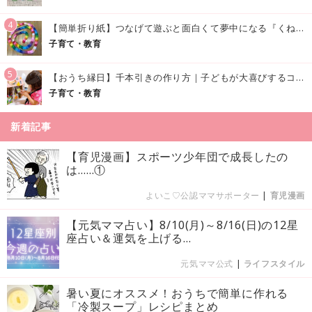
4
【簡単折り紙】つなげて遊ぶと面白くて夢中になる『くねくねへびさんの作り方』
子育て・教育
5
【おうち縁日】千本引きの作り方｜子どもが大喜びするコツやアイデア♪
子育て・教育
新着記事
【育児漫画】スポーツ少年団で成長したの
は……①
よいこ♡公認ママサポーター
|
育児漫画
【元気ママ占い】8/10(月)～8/16(日)の12星
座占い＆運気を上げる...
元気ママ公式
|
ライフスタイル
暑い夏にオススメ！おうちで簡単に作れる
「冷製スープ」レシピまとめ