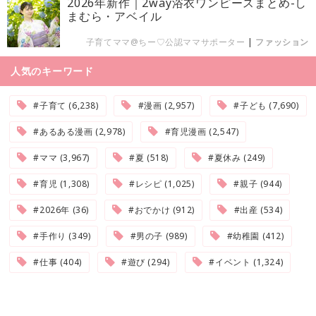
2026年新作｜2way浴衣ワンピースまとめ-し
まむら・アベイル
子育てママ@ちー♡公認ママサポーター
|
ファッション
人気のキーワード
#子育て (6,238)
#漫画 (2,957)
#子ども (7,690)
#あるある漫画 (2,978)
#育児漫画 (2,547)
#ママ (3,967)
#夏 (518)
#夏休み (249)
#育児 (1,308)
#レシピ (1,025)
#親子 (944)
#2026年 (36)
#おでかけ (912)
#出産 (534)
#手作り (349)
#男の子 (989)
#幼稚園 (412)
#仕事 (404)
#遊び (294)
#イベント (1,324)