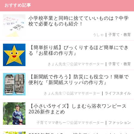
おすすめ記事
小学校卒業と同時に捨てていいものは？中学
校で必要なものも紹介！
うしゃ
|
子育て・教育
【簡単折り紙】びっくりするほど簡単にでき
る『お星様の作り方』
きょん先生♡公認ママサポーター
|
子育て・教育
【新聞紙で作ろう】防災にも役立つ！簡単で
便利な『新聞紙スリッパの作り方』
きょん先生♡公認ママサポーター
|
ライフスタイル
【小さいSサイズ】しまむら浴衣ワンピース
2026新作まとめ
子育てママ@ちー♡公認ママサポーター
|
ファッション