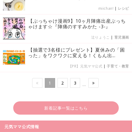
miichan!
|
レシピ
【ぶっちゃけ漫画9】10ヶ月陣痛出産ぶっち
ゃけます☆『陣痛のすすみかた -3-』
辻りょうこ
|
育児漫画
【抽選で3名様にプレゼント】夏休みの「困
った」をワクワクに変える！くもん出...
【PR】元気ママ公式
|
子育て・教育
1
2
3
…
新着記事一覧はこちら
元気ママ公式情報