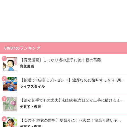
08/07のランキング
1
【育児漫画】しっかり者の息子に抱く親の葛藤
育児漫画
2
【抽選で3名様にプレゼント】濃厚なのに後味すっきり♪期間限定の「メイトーのなめらかプリン カルピス®入りソース」で夏を味わおう！
ライフスタイル
3
【絵が苦手でも大丈夫】朝顔の観察日記が上手に描けるようになる方法｜イラスト付き
子育て・教育
4
【女の子 浴衣の髪型】夏祭りに！花火に！簡単可愛いキッズの浴衣ヘアアレンジまとめ
子育て・教育