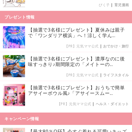
ぴく子
|
育児漫画
プレゼント情報
【抽選で3名様にプレゼント】夏休みは親子
で「ワンダリア横浜」へ！涼しく学ん...
【PR】元気ママ公式
|
おでかけ・旅行
【抽選で3名様にプレゼント】濃厚なのに後
味すっきり♪期間限定の「メイトーの...
【PR】元気ママ公式
|
ライフスタイル
【抽選で3名様にプレゼント】おうちで簡単
アサイーボウル風♪「アサイースムー...
【PR】元気ママ公式
|
ヘルス・ダイエット
キャンペーン情報
【最大80％OFF】今すぐ着れる可愛いキッズ