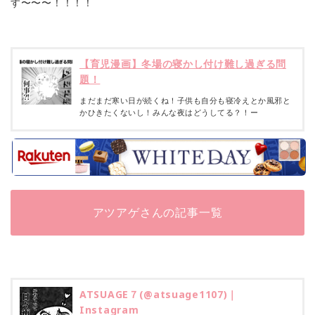
す〜〜〜！！！！
【育児漫画】冬場の寝かし付け難し過ぎる問
題！
まだまだ寒い日が続くね！子供も自分も寝冷えとか風邪と
かひきたくないし！みんな夜はどうしてる？！ー
アツアゲさんの記事一覧
ATSUAGE７(@atsuage1107)｜
Instagram