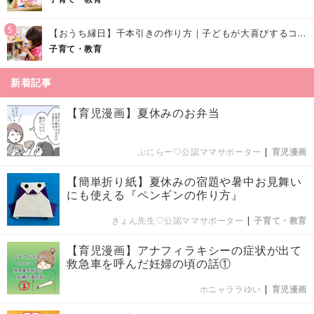
5
【おうち縁日】千本引きの作り方｜子どもが大喜びするコツやアイデア♪
子育て・教育
新着記事
【育児漫画】夏休みのお弁当
ぷにらー♡公認ママサポーター
|
育児漫画
【簡単折り紙】夏休みの宿題や暑中お見舞い
にも使える『ペンギンの作り方』
きょん先生♡公認ママサポーター
|
子育て・教育
【育児漫画】アナフィラキシーの症状が出て
救急車を呼んだ妊婦の頃の話①
ホニャララゆい
|
育児漫画