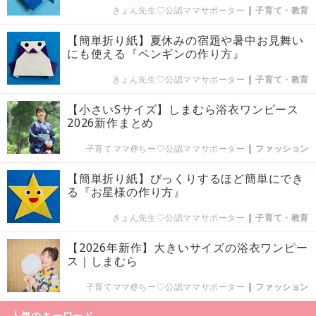
きょん先生♡公認ママサポーター
|
子育て・教育
【簡単折り紙】夏休みの宿題や暑中お見舞い
にも使える『ペンギンの作り方』
きょん先生♡公認ママサポーター
|
子育て・教育
【小さいSサイズ】しまむら浴衣ワンピース
2026新作まとめ
子育てママ@ちー♡公認ママサポーター
|
ファッション
【簡単折り紙】びっくりするほど簡単にでき
る『お星様の作り方』
きょん先生♡公認ママサポーター
|
子育て・教育
【2026年新作】大きいサイズの浴衣ワンピー
ス｜しまむら
子育てママ@ちー♡公認ママサポーター
|
ファッション
人気のキーワード