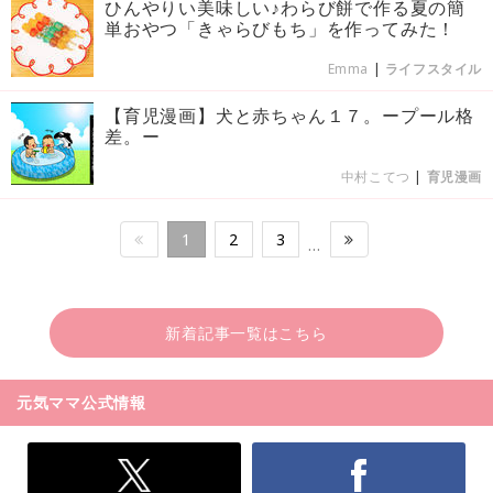
ひんやりい美味しい♪わらび餅で作る夏の簡
単おやつ「きゃらびもち」を作ってみた！
Emma
|
ライフスタイル
【育児漫画】犬と赤ちゃん１７。ープール格
差。ー
中村こてつ
|
育児漫画
1
2
3
…
新着記事一覧はこちら
元気ママ公式情報