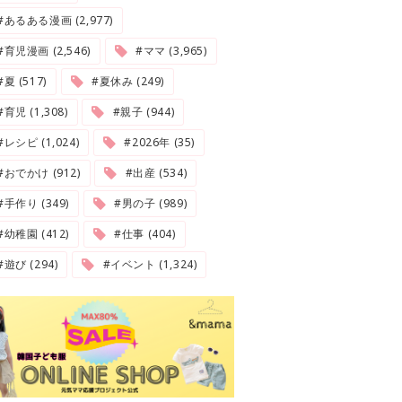
#あるある漫画 (2,977)
#育児漫画 (2,546)
#ママ (3,965)
夏 (517)
#夏休み (249)
#育児 (1,308)
#親子 (944)
#レシピ (1,024)
#2026年 (35)
#おでかけ (912)
#出産 (534)
#手作り (349)
#男の子 (989)
#幼稚園 (412)
#仕事 (404)
#遊び (294)
#イベント (1,324)