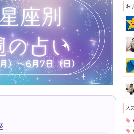
お
人
座