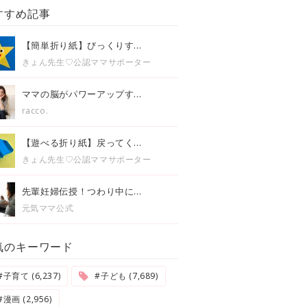
すすめ記事
【簡単折り紙】びっくりす...
きょん先生♡公認ママサポーター
ママの脳がパワーアップす...
racco.
【遊べる折り紙】戻ってく...
きょん先生♡公認ママサポーター
先輩妊婦伝授！つわり中に...
元気ママ公式
気のキーワード
#子育て (6,237)
#子ども (7,689)
#漫画 (2,956)