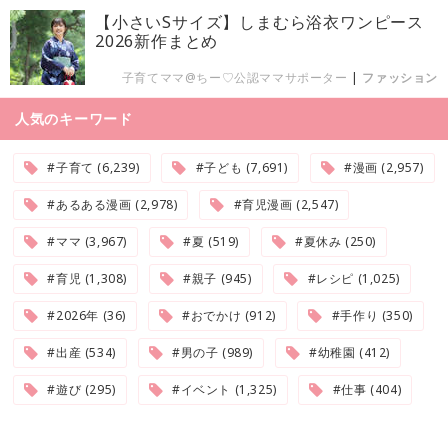
【小さいSサイズ】しまむら浴衣ワンピース
2026新作まとめ
子育てママ@ちー♡公認ママサポーター
|
ファッション
人気のキーワード
#子育て (6,239)
#子ども (7,691)
#漫画 (2,957)
#あるある漫画 (2,978)
#育児漫画 (2,547)
#ママ (3,967)
#夏 (519)
#夏休み (250)
#育児 (1,308)
#親子 (945)
#レシピ (1,025)
#2026年 (36)
#おでかけ (912)
#手作り (350)
#出産 (534)
#男の子 (989)
#幼稚園 (412)
#遊び (295)
#イベント (1,325)
#仕事 (404)