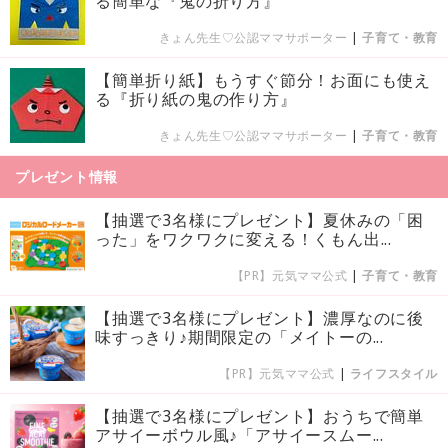
る簡単な『鬼の折り方』
きょん先生♡公認ママサポーター
|
子育て・教育
【簡単折り紙】もうすぐ節分！お面にも使え
る『折り紙の鬼の作り方』
きょん先生♡公認ママサポーター
|
子育て・教育
プレゼント情報
【抽選で3名様にプレゼント】夏休みの「困
った」をワクワクに変える！くもん出...
【PR】元気ママ公式
|
子育て・教育
【抽選で3名様にプレゼント】濃厚なのに後
味すっきり♪期間限定の「メイトーの...
【PR】元気ママ公式
|
ライフスタイル
【抽選で3名様にプレゼント】おうちで簡単
アサイーボウル風♪「アサイースムー...