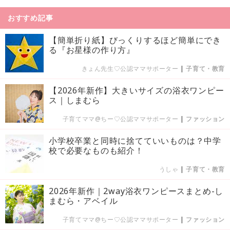
おすすめ記事
【簡単折り紙】びっくりするほど簡単にでき
る『お星様の作り方』
きょん先生♡公認ママサポーター
|
子育て・教育
【2026年新作】大きいサイズの浴衣ワンピー
ス｜しまむら
子育てママ@ちー♡公認ママサポーター
|
ファッション
小学校卒業と同時に捨てていいものは？中学
校で必要なものも紹介！
うしゃ
|
子育て・教育
2026年新作｜2way浴衣ワンピースまとめ-し
まむら・アベイル
子育てママ@ちー♡公認ママサポーター
|
ファッション