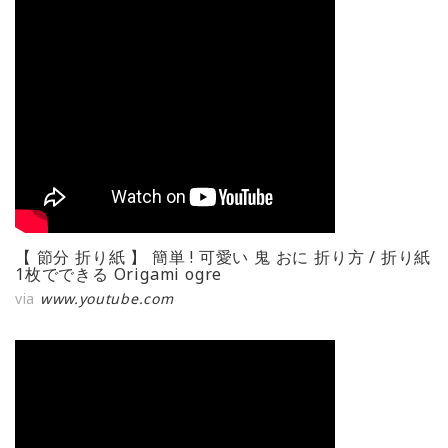
【 節分 折り紙 】 簡単 ! 可愛い 鬼 おに 折り方 / 折り紙
1枚でできる Origami ogre
via
www.youtube.com