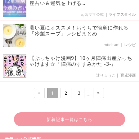
座占い＆運気を上げる...
元気ママ公式
|
ライフスタイル
暑い夏にオススメ！おうちで簡単に作れる
「冷製スープ」レシピまとめ
miichan!
|
レシピ
【ぶっちゃけ漫画9】10ヶ月陣痛出産ぶっち
ゃけます☆『陣痛のすすみかた -3-』
辻りょうこ
|
育児漫画
1
2
3
…
新着記事一覧はこちら
元気ママ公式情報