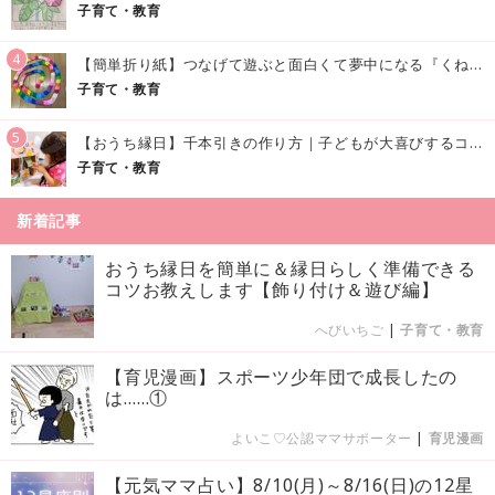
子育て・教育
4
【簡単折り紙】つなげて遊ぶと面白くて夢中になる『くねくねへびさんの作り方』
子育て・教育
5
【おうち縁日】千本引きの作り方｜子どもが大喜びするコツやアイデア♪
子育て・教育
新着記事
おうち縁日を簡単に＆縁日らしく準備できる
コツお教えします【飾り付け＆遊び編】
へびいちご
|
子育て・教育
【育児漫画】スポーツ少年団で成長したの
は……①
よいこ♡公認ママサポーター
|
育児漫画
【元気ママ占い】8/10(月)～8/16(日)の12星