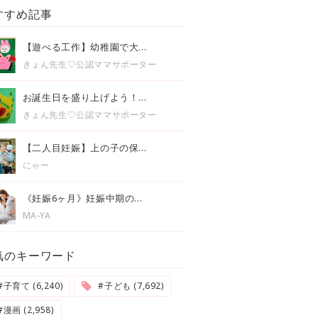
すすめ記事
【遊べる工作】幼稚園で大...
きょん先生♡公認ママサポーター
お誕生日を盛り上げよう！...
きょん先生♡公認ママサポーター
【二人目妊娠】上の子の保...
にゃー
《妊娠6ヶ月》妊娠中期の...
MA-YA
気のキーワード
#子育て (6,240)
#子ども (7,692)
#漫画 (2,958)