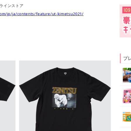
ラインストア
com/jp/ja/contents/feature/ut-kimetsu2021/
プ