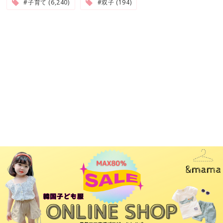
#子育て (6,240)
#双子 (194)