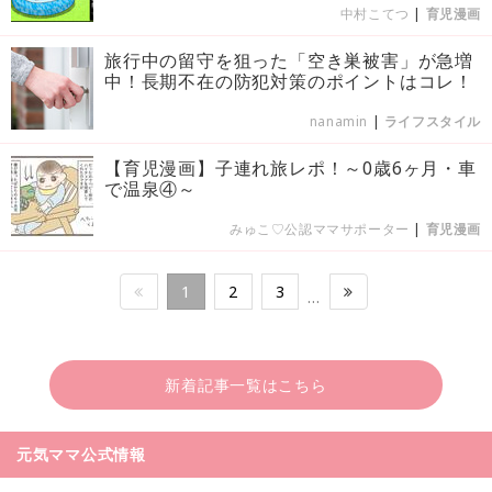
中村こてつ
|
育児漫画
旅行中の留守を狙った「空き巣被害」が急増
中！長期不在の防犯対策のポイントはコレ！
nanamin
|
ライフスタイル
【育児漫画】子連れ旅レポ！～0歳6ヶ月・車
で温泉④～
みゅこ♡公認ママサポーター
|
育児漫画
1
2
3
…
新着記事一覧はこちら
元気ママ公式情報