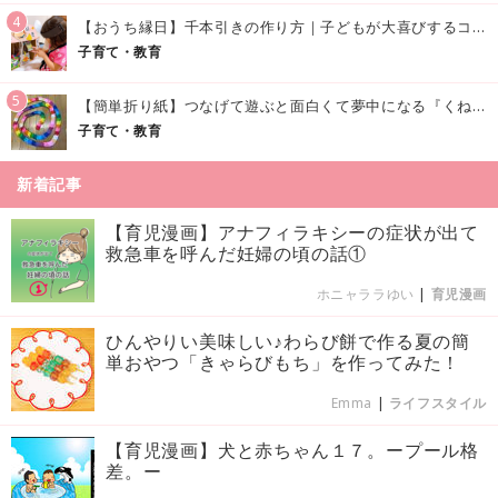
4
【おうち縁日】千本引きの作り方｜子どもが大喜びするコツやアイデア♪
子育て・教育
5
【簡単折り紙】つなげて遊ぶと面白くて夢中になる『くねくねへびさんの作り方』
子育て・教育
新着記事
【育児漫画】アナフィラキシーの症状が出て
救急車を呼んだ妊婦の頃の話①
ホニャララゆい
|
育児漫画
ひんやりい美味しい♪わらび餅で作る夏の簡
単おやつ「きゃらびもち」を作ってみた！
Emma
|
ライフスタイル
【育児漫画】犬と赤ちゃん１７。ープール格
差。ー