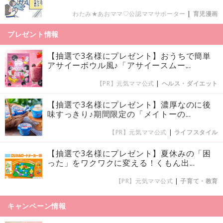
わたみ★あおママ♡公認ママサポーター
|
育児漫画
プレゼント情報
【抽選で3名様にプレゼント】おうちで簡単
アサイーボウル風♪「アサイースムー...
【PR】元気ママ公式
|
ヘルス・ダイエット
【抽選で3名様にプレゼント】濃厚なのに後
味すっきり♪期間限定の「メイトーの...
【PR】元気ママ公式
|
ライフスタイル
【抽選で3名様にプレゼント】夏休みの「困
った」をワクワクに変える！くもん出...
【PR】元気ママ公式
|
子育て・教育
キャンペーン情報