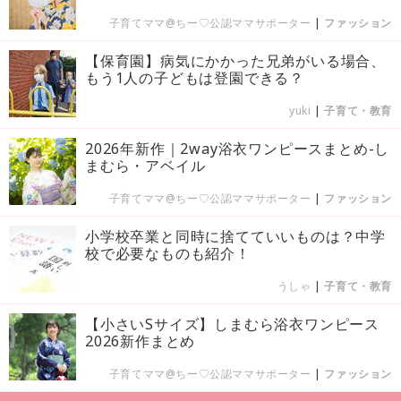
子育てママ@ちー♡公認ママサポーター
|
ファッション
【保育園】病気にかかった兄弟がいる場合、
もう1人の子どもは登園できる？
yuki
|
子育て・教育
2026年新作｜2way浴衣ワンピースまとめ-し
まむら・アベイル
子育てママ@ちー♡公認ママサポーター
|
ファッション
小学校卒業と同時に捨てていいものは？中学
校で必要なものも紹介！
うしゃ
|
子育て・教育
【小さいSサイズ】しまむら浴衣ワンピース
2026新作まとめ
子育てママ@ちー♡公認ママサポーター
|
ファッション