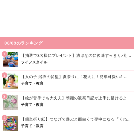
08/09のランキング
1
【抽選で3名様にプレゼント】濃厚なのに後味すっきり♪期間限定の「メイトーのなめらかプリン カルピス®入りソース」で夏を味わおう！
ライフスタイル
2
【女の子 浴衣の髪型】夏祭りに！花火に！簡単可愛いキッズの浴衣ヘアアレンジまとめ
子育て・教育
3
【絵が苦手でも大丈夫】朝顔の観察日記が上手に描けるようになる方法｜イラスト付き
子育て・教育
4
【簡単折り紙】つなげて遊ぶと面白くて夢中になる『くねくねへびさんの作り方』
子育て・教育