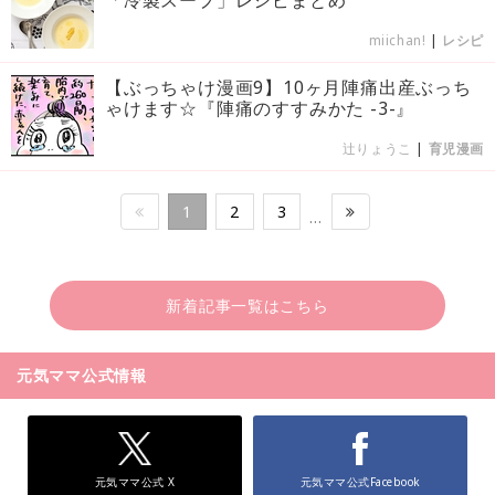
miichan!
|
レシピ
【ぶっちゃけ漫画9】10ヶ月陣痛出産ぶっち
ゃけます☆『陣痛のすすみかた -3-』
辻りょうこ
|
育児漫画
1
2
3
…
新着記事一覧はこちら
元気ママ公式情報
元気ママ公式 X
元気ママ公式Facebook