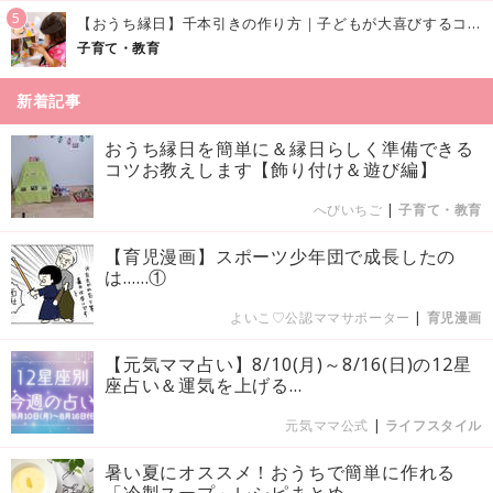
5
【おうち縁日】千本引きの作り方｜子どもが大喜びするコツやアイデア♪
子育て・教育
新着記事
おうち縁日を簡単に＆縁日らしく準備できる
コツお教えします【飾り付け＆遊び編】
へびいちご
|
子育て・教育
【育児漫画】スポーツ少年団で成長したの
は……①
よいこ♡公認ママサポーター
|
育児漫画
【元気ママ占い】8/10(月)～8/16(日)の12星
座占い＆運気を上げる...
元気ママ公式
|
ライフスタイル
暑い夏にオススメ！おうちで簡単に作れる
「冷製スープ」レシピまとめ