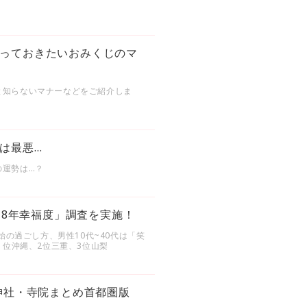
っておきたいおみくじのマ
と知らないマナーなどをご紹介しま
は最悪…
の運勢は…？
18年幸福度」調査を実施！
始の過ごし方、男性10代~40代は「笑
1位沖縄、2位三重、3位山梨
神社・寺院まとめ首都圏版