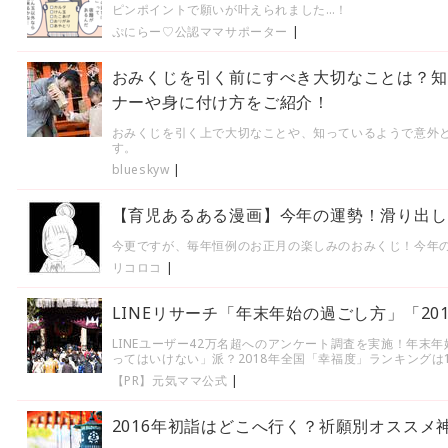
ピンポイントで願いが叶えられました…！
ぷにらー♡公認ママサポーター
|
おみくじを引く前にすべき大切なことは？知
ナーや身に付け方をご紹介！
おみくじを引く上で大切なことや、知っているようで意外
す。
blueskyw
|
【育児あるある漫画】今年の運勢！滑り出し
今更ですが、毎年恒例のお正月の楽しみのおみくじ！今年
リコロコ
|
LINEリサーチ「年末年始の過ごし方」「20
LINEユーザー42万名超へのアンケート調査を実施！年末年
ってはいけない」派？2018年全国「幸福度」ランキングは
【PR】元気ママ公式
|
2016年初詣はどこへ行く？祈願別オススメ