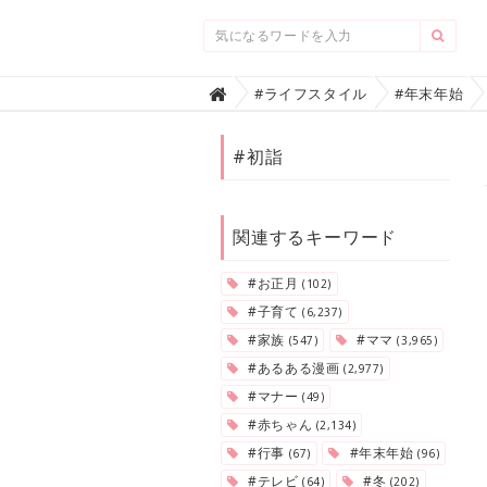
Home
#ライフスタイル
#年末年始

#初詣
関連するキーワード
#お正月
(102)
#子育て
(6,237)
#家族
#ママ
(547)
(3,965)
#あるある漫画
(2,977)
#マナー
(49)
#赤ちゃん
(2,134)
#行事
#年末年始
(67)
(96)
#テレビ
#冬
(64)
(202)