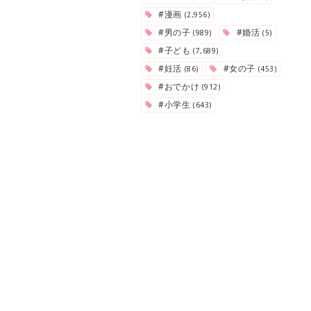
#漫画
(2,956)
#男の子
#婚活
(989)
(5)
#子ども
(7,689)
#妊活
#女の子
(86)
(453)
#おでかけ
(912)
#小学生
(643)