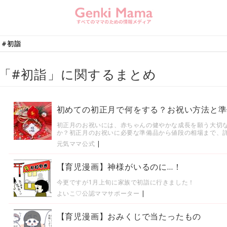
#初詣
「#初詣」に関するまとめ
初めての初正月で何をする？お祝い方法と準
初正月のお祝いには、赤ちゃんの健やかな成長を願う大切
か？初正月のお祝いに必要な準備品から値段の相場まで、
元気ママ公式
|
【育児漫画】神様がいるのに…！
今更ですが1月上旬に家族で初詣に行きました！
よいこ♡公認ママサポーター
|
【育児漫画】おみくじで当たったもの