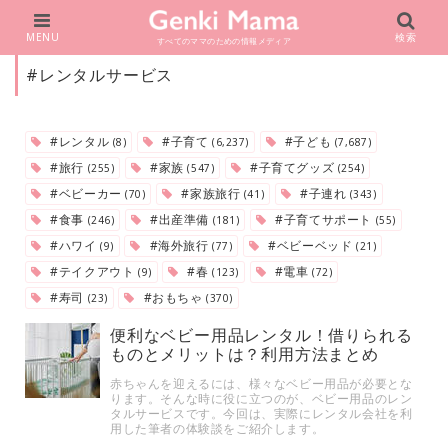
MENU
検索
すべてのママのための情報メディア
#レンタルサービス
#レンタル
#子育て
#子ども
(8)
(6,237)
(7,687)
#旅行
#家族
#子育てグッズ
(255)
(547)
(254)
#ベビーカー
#家族旅行
#子連れ
(70)
(41)
(343)
#食事
#出産準備
#子育てサポート
(246)
(181)
(55)
#ハワイ
#海外旅行
#ベビーベッド
(9)
(77)
(21)
#テイクアウト
#春
#電車
(9)
(123)
(72)
#寿司
#おもちゃ
(23)
(370)
便利なベビー用品レンタル！借りられる
ものとメリットは？利用方法まとめ
赤ちゃんを迎えるには、様々なベビー用品が必要とな
ります。そんな時に役に立つのが、ベビー用品のレン
タルサービスです。今回は、実際にレンタル会社を利
用した筆者の体験談をご紹介します。