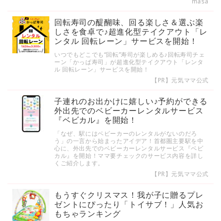
masa
回転寿司の醍醐味、回る楽しさ＆選ぶ楽
しさを食卓で♪超進化型テイクアウト「レ
ンタル 回転レーン」サービスを開始！
いつでもどこでも“回転”寿司が楽しめる♪回転寿司チェ
ーン「かっぱ寿司」が超進化型テイクアウト「レンタ
ル 回転レーン」サービスを開始！
【PR】元気ママ公式
子連れのお出かけに嬉しい♪予約ができる
外出先でのベビーカーレンタルサービス
『ベビカル』を開始！
「なぜ、駅にはベビーカーのレンタルがないのだろ
う」の一言から始まったアイデア！首都圏主要駅を中
心に、外出先でのベビーカーレンタルサービス『ベビ
カル』を開始！ママ要チェックのサービス内容を詳し
くご紹介します。
【PR】元気ママ公式
もうすぐクリスマス！我が子に贈るプレ
ゼントにぴったり「トイサブ！」人気お
もちゃランキング