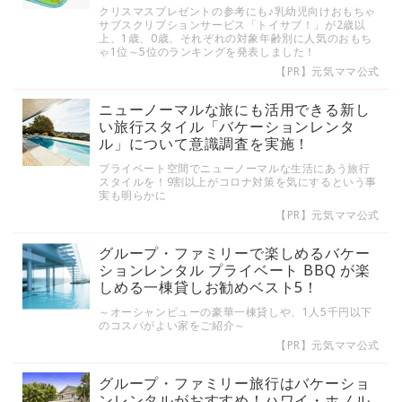
クリスマスプレゼントの参考にも♪乳幼児向けおもちゃ
サブスクリプションサービス「トイサブ！」が2歳以
上、1歳、0歳、それぞれの対象年齢別に人気のおもち
ゃ1位～5位のランキングを発表しました！
【PR】元気ママ公式
ニューノーマルな旅にも活用できる新し
い旅行スタイル「バケーションレンタ
ル」について意識調査を実施！
プライベート空間でニューノーマルな生活にあう旅行
スタイルを！9割以上がコロナ対策を気にするという事
実も明らかに
【PR】元気ママ公式
グループ・ファミリーで楽しめるバケー
ションレンタル プライベート BBQ が楽
しめる一棟貸しお勧めベスト5！
～オーシャンビューの豪華一棟貸しや、1人5千円以下
のコスパがよい家をご紹介～
【PR】元気ママ公式
グループ・ファミリー旅行はバケーショ
ンレンタルがおすすめ！ハワイ・ホノル