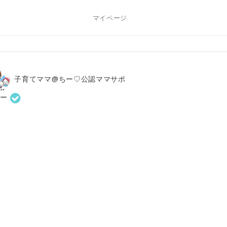
マイページ
子育てママ@ちー♡公認ママサポ
ター