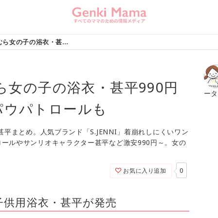
【2023夏】しまむら女の子の浴衣・甚平990円～セパレート型・パウパトロールも
むら女の子の浴衣・甚平990円
ー
パウパトロールも
甚平まとめ。人気ブランド「S.JENNI」着崩れしにくいワン
ールやサンリオキャラクター甚平など激安990円～。女の
0
お気に入り追加
の子供用浴衣・甚平が発売