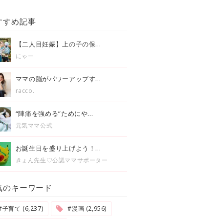
すすめ記事
【二人目妊娠】上の子の保...
にゃー
ママの脳がパワーアップす...
racco.
“陣痛を強める”ためにや...
元気ママ公式
お誕生日を盛り上げよう！...
きょん先生♡公認ママサポーター
気のキーワード
#子育て (6,237)
#漫画 (2,956)