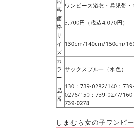
内
ワンピース浴衣・兵児帯・
容
価
3,700円（税込4,070円）
格
サ
イ
130cm/140cm/150cm/16
ズ
カ
ラ
サックスブルー（水色）
ー
130：739-0282/140：739
品
0276/150：739-0277/16
番
739-0278
しまむら女の子ワンピース