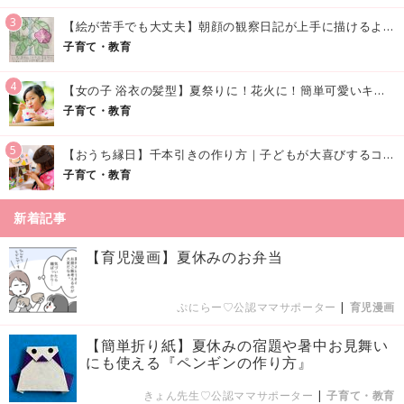
3
【絵が苦手でも大丈夫】朝顔の観察日記が上手に描けるようになる方法｜イラスト付き
子育て・教育
4
【女の子 浴衣の髪型】夏祭りに！花火に！簡単可愛いキッズの浴衣ヘアアレンジまとめ
子育て・教育
5
【おうち縁日】千本引きの作り方｜子どもが大喜びするコツやアイデア♪
子育て・教育
新着記事
【育児漫画】夏休みのお弁当
ぷにらー♡公認ママサポーター
|
育児漫画
【簡単折り紙】夏休みの宿題や暑中お見舞い
にも使える『ペンギンの作り方』
きょん先生♡公認ママサポーター
|
子育て・教育