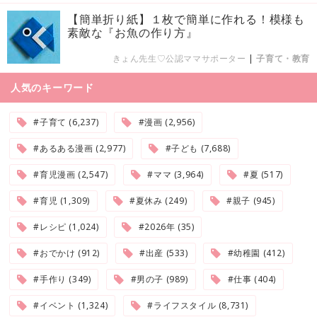
【簡単折り紙】１枚で簡単に作れる！模様も
素敵な『お魚の作り方』
きょん先生♡公認ママサポーター
|
子育て・教育
人気のキーワード
#子育て (6,237)
#漫画 (2,956)
#あるある漫画 (2,977)
#子ども (7,688)
#育児漫画 (2,547)
#ママ (3,964)
#夏 (517)
#育児 (1,309)
#夏休み (249)
#親子 (945)
#レシピ (1,024)
#2026年 (35)
#おでかけ (912)
#出産 (533)
#幼稚園 (412)
#手作り (349)
#男の子 (989)
#仕事 (404)
#イベント (1,324)
#ライフスタイル (8,731)