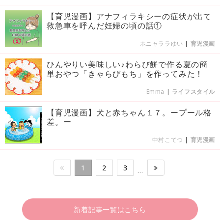
【育児漫画】アナフィラキシーの症状が出て
救急車を呼んだ妊婦の頃の話①
ホニャララゆい
|
育児漫画
ひんやりい美味しい♪わらび餅で作る夏の簡
単おやつ「きゃらびもち」を作ってみた！
Emma
|
ライフスタイル
【育児漫画】犬と赤ちゃん１７。ープール格
差。ー
中村こてつ
|
育児漫画
1
2
3
…
新着記事一覧はこちら