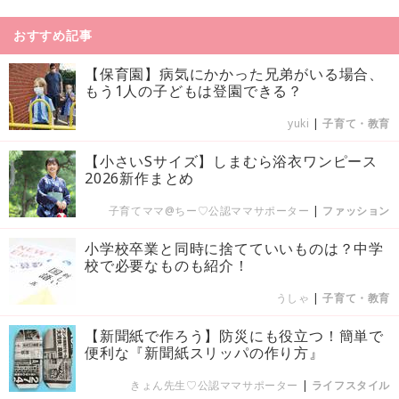
おすすめ記事
【保育園】病気にかかった兄弟がいる場合、
もう1人の子どもは登園できる？
yuki
|
子育て・教育
【小さいSサイズ】しまむら浴衣ワンピース
2026新作まとめ
子育てママ@ちー♡公認ママサポーター
|
ファッション
小学校卒業と同時に捨てていいものは？中学
校で必要なものも紹介！
うしゃ
|
子育て・教育
【新聞紙で作ろう】防災にも役立つ！簡単で
便利な『新聞紙スリッパの作り方』
きょん先生♡公認ママサポーター
|
ライフスタイル