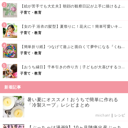
2
【絵が苦手でも大丈夫】朝顔の観察日記が上手に描けるようになる方法｜イラスト付き
子育て・教育
3
【女の子 浴衣の髪型】夏祭りに！花火に！簡単可愛いキッズの浴衣ヘアアレンジまとめ
子育て・教育
4
【簡単折り紙】つなげて遊ぶと面白くて夢中になる『くねくねへびさんの作り方』
子育て・教育
5
【おうち縁日】千本引きの作り方｜子どもが大喜びするコツやアイデア♪
子育て・教育
新着記事
暑い夏にオススメ！おうちで簡単に作れる
「冷製スープ」レシピまとめ
miichan!
|
レシピ
【ぶっちゃけ漫画9】10ヶ月陣痛出産ぶっち