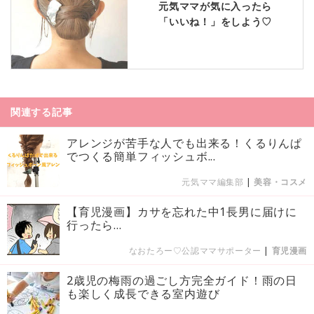
元気ママが気に入ったら
「いいね！」をしよう♡
関連する記事
アレンジが苦手な人でも出来る！くるりんぱ
でつくる簡単フィッシュボ...
元気ママ編集部
|
美容・コスメ
【育児漫画】カサを忘れた中1長男に届けに
行ったら…
なおたろー♡公認ママサポーター
|
育児漫画
2歳児の梅雨の過ごし方完全ガイド！雨の日
も楽しく成長できる室内遊び