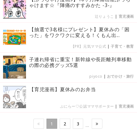
ゃけます☆『陣痛のすすみかた -3-』
辻りょうこ
|
育児漫画
【抽選で3名様にプレゼント】夏休みの「困
った」をワクワクに変える！くもん出...
【PR】元気ママ公式
|
子育て・教育
子連れ帰省に重宝！新幹線や長距離列車移動
の際の必携グッズ5選
piyoco
|
おでかけ・旅行
【育児漫画】夏休みのお弁当
ぷにらー♡公認ママサポーター
|
育児漫画
1
2
3
…