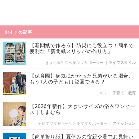
おすすめ記事
【新聞紙で作ろう】防災にも役立つ！簡単で
便利な『新聞紙スリッパの作り方』
きょん先生♡公認ママサポーター
|
ライフスタイル
【保育園】病気にかかった兄弟がいる場合、
もう1人の子どもは登園できる？
yuki
|
子育て・教育
【2026年新作】大きいサイズの浴衣ワンピー
ス｜しまむら
子育てママ@ちー♡公認ママサポーター
|
ファッション
【簡単折り紙】夏休みの宿題や暑中お見舞い