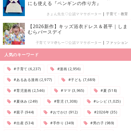
にも使える『ペンギンの作り方』
きょん先生♡公認ママサポーター
|
子育て・教育
【2026新作】キッズ浴衣ドレス＆甚平｜しま
むらバースデイ
子育てママ@ちー♡公認ママサポーター
|
ファッション
人気のキーワード
#子育て (6,237)
#漫画 (2,956)
#あるある漫画 (2,977)
#子ども (7,689)
#育児漫画 (2,546)
#ママ (3,965)
#夏 (518)
#夏休み (249)
#育児 (1,308)
#レシピ (1,025)
#親子 (944)
#おでかけ (912)
#2026年 (35)
#出産 (534)
#手作り (349)
#男の子 (989)