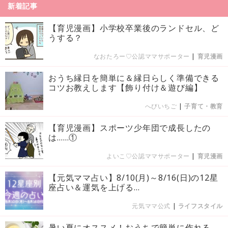
新着記事
【育児漫画】小学校卒業後のランドセル、ど
うする？
なおたろー♡公認ママサポーター
|
育児漫画
おうち縁日を簡単に＆縁日らしく準備できる
コツお教えします【飾り付け＆遊び編】
へびいちご
|
子育て・教育
【育児漫画】スポーツ少年団で成長したの
は……①
よいこ♡公認ママサポーター
|
育児漫画
【元気ママ占い】8/10(月)～8/16(日)の12星
座占い＆運気を上げる...
元気ママ公式
|
ライフスタイル
暑い夏にオススメ！おうちで簡単に作れる