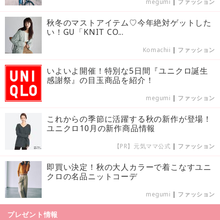
megumi
|
ファッション
秋冬のマストアイテム♡今年絶対ゲットした
い！GU「KNIT CO...
Komachii
|
ファッション
いよいよ開催！特別な5日間『ユニクロ誕生
感謝祭』の目玉商品を紹介！
megumi
|
ファッション
これからの季節に活躍する秋の新作が登場！
ユニクロ10月の新作商品情報
【PR】元気ママ公式
|
ファッション
即買い決定！秋の大人カラーで着こなすユニ
クロの名品ニットコーデ
megumi
|
ファッション
プレゼント情報