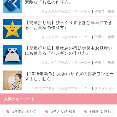
素敵な『お魚の作り方』
きょん先生♡公認ママサポーター
|
子育て・教育
【簡単折り紙】びっくりするほど簡単にでき
る『お星様の作り方』
きょん先生♡公認ママサポーター
|
子育て・教育
【簡単折り紙】夏休みの宿題や暑中お見舞い
にも使える『ペンギンの作り方』
きょん先生♡公認ママサポーター
|
子育て・教育
【2026年新作】大きいサイズの浴衣ワンピー
ス｜しまむら
子育てママ@ちー♡公認ママサポーター
|
ファッション
人気のキーワード
#子育て (6,240)
#子ども (7,692)
#漫画 (2,958)