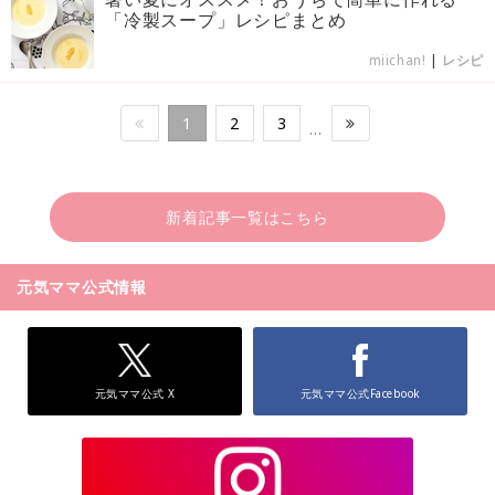
「冷製スープ」レシピまとめ
miichan!
|
レシピ
1
2
3
…
新着記事一覧はこちら
元気ママ公式情報
元気ママ公式 X
元気ママ公式Facebook