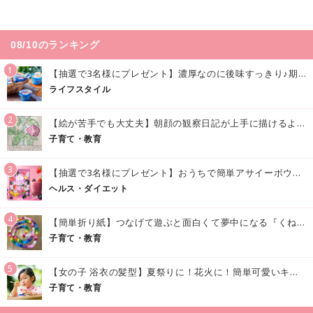
08/10のランキング
1
【抽選で3名様にプレゼント】濃厚なのに後味すっきり♪期間限定の「メイトーのなめらかプリン カルピス®入りソース」で夏を味わおう！
ライフスタイル
2
【絵が苦手でも大丈夫】朝顔の観察日記が上手に描けるようになる方法｜イラスト付き
子育て・教育
3
【抽選で3名様にプレゼント】おうちで簡単アサイーボウル風♪「アサイースムージー」でおいしく美容・健康習慣を始めよう！
ヘルス・ダイエット
4
【簡単折り紙】つなげて遊ぶと面白くて夢中になる『くねくねへびさんの作り方』
子育て・教育
5
【女の子 浴衣の髪型】夏祭りに！花火に！簡単可愛いキッズの浴衣ヘアアレンジまとめ
子育て・教育