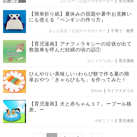
ぷにらー♡公認ママサポーター
|
育児漫画
【簡単折り紙】夏休みの宿題や暑中お見舞い
にも使える『ペンギンの作り方』
きょん先生♡公認ママサポーター
|
子育て・教育
【育児漫画】アナフィラキシーの症状が出て
救急車を呼んだ妊婦の頃の話①
ホニャララゆい
|
育児漫画
ひんやりい美味しい♪わらび餅で作る夏の簡
単おやつ「きゃらびもち」を作ってみた！
Emma
|
ライフスタイル
【育児漫画】犬と赤ちゃん１７。ープール格
差。ー
中村こてつ
|
育児漫画