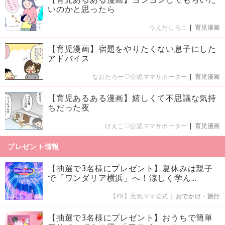
いのかと思ったら
うえだしろこ
|
育児漫画
【育児漫画】宿題をやりたくない息子にした
アドバイス
なおたろー♡公認ママサポーター
|
育児漫画
【育児あるある漫画】嬉しくて不思議な気持
ちだった夜
けえこ♡公認ママサポーター
|
育児漫画
プレゼント情報
【抽選で3名様にプレゼント】夏休みは親子
で「ワンダリア横浜」へ！涼しく学ん...
【PR】元気ママ公式
|
おでかけ・旅行
【抽選で3名様にプレゼント】おうちで簡単