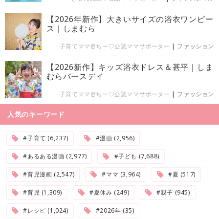
【2026年新作】大きいサイズの浴衣ワンピー
ス｜しまむら
子育てママ@ちー♡公認ママサポーター
|
ファッション
【2026新作】キッズ浴衣ドレス＆甚平｜しま
むらバースデイ
子育てママ@ちー♡公認ママサポーター
|
ファッション
人気のキーワード
#子育て (6,237)
#漫画 (2,956)
#あるある漫画 (2,977)
#子ども (7,688)
#育児漫画 (2,547)
#ママ (3,964)
#夏 (517)
#育児 (1,309)
#夏休み (249)
#親子 (945)
#レシピ (1,024)
#2026年 (35)