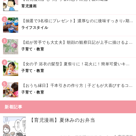
育児漫画
2
【抽選で3名様にプレゼント】濃厚なのに後味すっきり♪期間限定の「メイトーのなめらかプリン カルピス®入りソース」で夏を味わおう！
ライフスタイル
3
【絵が苦手でも大丈夫】朝顔の観察日記が上手に描けるようになる方法｜イラスト付き
子育て・教育
4
【女の子 浴衣の髪型】夏祭りに！花火に！簡単可愛いキッズの浴衣ヘアアレンジまとめ
子育て・教育
5
【おうち縁日】千本引きの作り方｜子どもが大喜びするコツやアイデア♪
子育て・教育
新着記事
【育児漫画】夏休みのお弁当