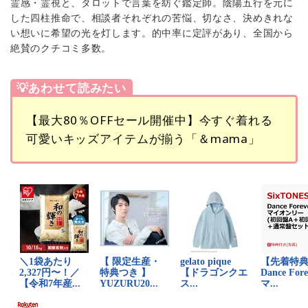
霊感・霊視と、タロットで言葉を紡ぐ鑑定師。陰陽五行を元に
した四柱推命で、相談者それぞれの苦悩、切なさ、決めきれな
い想いに希望の光を灯します。的中率に定評があり、全国から
絶賛のクチコミ多数。
💡あわせて読みたい
【最大80％OFFセール開催中】今すぐ着れる
可愛いキッズアイテムが揃う「＆mama」