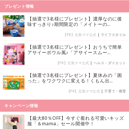
プレゼント情報
【抽選で3名様にプレゼント】濃厚なのに後
味すっきり♪期間限定の「メイトーの...
【PR】元気ママ公式
|
ライフスタイル
【抽選で3名様にプレゼント】おうちで簡単
アサイーボウル風♪「アサイースムー...
【PR】元気ママ公式
|
ヘルス・ダイエット
【抽選で3名様にプレゼント】夏休みの「困
った」をワクワクに変える！くもん出...
【PR】元気ママ公式
|
子育て・教育
キャンペーン情報
【最大80％OFF】今すぐ着れる可愛いキッズ
服「＆mama」セール開催中！