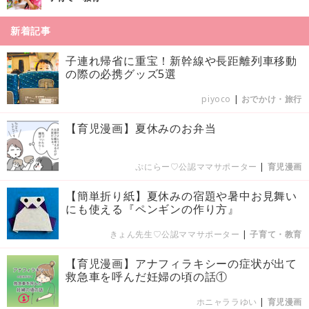
新着記事
子連れ帰省に重宝！新幹線や長距離列車移動
の際の必携グッズ5選
piyoco
|
おでかけ・旅行
【育児漫画】夏休みのお弁当
ぷにらー♡公認ママサポーター
|
育児漫画
【簡単折り紙】夏休みの宿題や暑中お見舞い
にも使える『ペンギンの作り方』
きょん先生♡公認ママサポーター
|
子育て・教育
【育児漫画】アナフィラキシーの症状が出て
救急車を呼んだ妊婦の頃の話①
ホニャララゆい
|
育児漫画