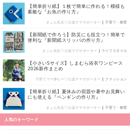
【簡単折り紙】１枚で簡単に作れる！模様も
素敵な『お魚の作り方』
きょん先生♡公認ママサポーター
|
子育て・教育
【新聞紙で作ろう】防災にも役立つ！簡単で
便利な『新聞紙スリッパの作り方』
きょん先生♡公認ママサポーター
|
ライフスタイル
【小さいSサイズ】しまむら浴衣ワンピース
2026新作まとめ
子育てママ@ちー♡公認ママサポーター
|
ファッション
【簡単折り紙】夏休みの宿題や暑中お見舞い
にも使える『ペンギンの作り方』
きょん先生♡公認ママサポーター
|
子育て・教育
人気のキーワード