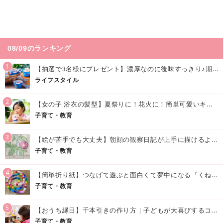
08/09のランキング
1
【抽選で3名様にプレゼント】濃厚なのに後味すっきり♪期間限定の「メイトーのなめらかプリン カルピス®入りソース」で夏を味わおう！
ライフスタイル
2
【女の子 浴衣の髪型】夏祭りに！花火に！簡単可愛いキッズの浴衣ヘアアレンジまとめ
子育て・教育
3
【絵が苦手でも大丈夫】朝顔の観察日記が上手に描けるようになる方法｜イラスト付き
子育て・教育
4
【簡単折り紙】つなげて遊ぶと面白くて夢中になる『くねくねへびさんの作り方』
子育て・教育
5
【おうち縁日】千本引きの作り方｜子どもが大喜びするコツやアイデア♪
子育て・教育