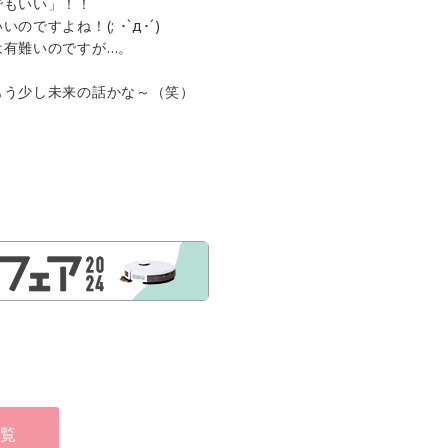
でもいい」！！
すよね！(; ･`д･´)
は有難いのですが…。
もう少し未来の話かな～（笑）
覧