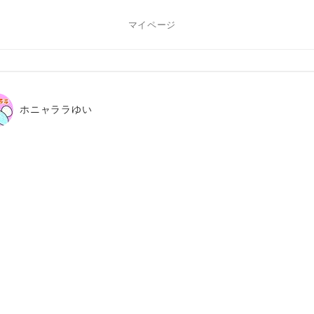
マイページ
ホニャララゆい