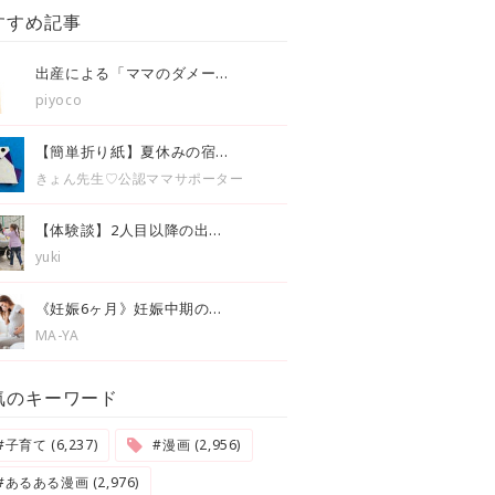
すすめ記事
出産による「ママのダメー...
piyoco
【簡単折り紙】夏休みの宿...
きょん先生♡公認ママサポーター
【体験談】2人目以降の出...
yuki
《妊娠6ヶ月》妊娠中期の...
MA-YA
気のキーワード
#子育て (6,237)
#漫画 (2,956)
#あるある漫画 (2,976)