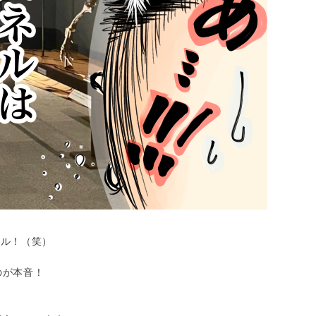
ネル！（笑）
のが本音！