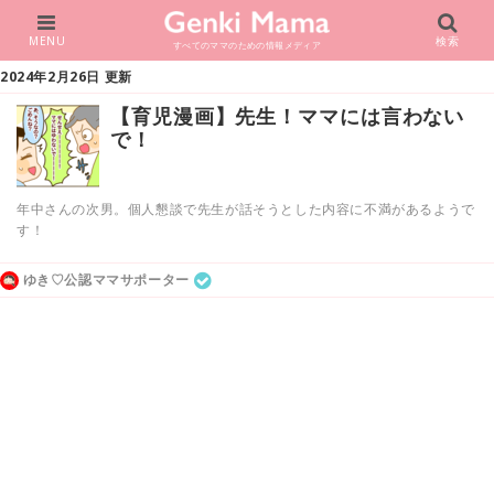
MENU
検索
すべてのママのための情報メディア
2024年2月26日 更新
【育児漫画】先生！ママには言わない
で！
年中さんの次男。個人懇談で先生が話そうとした内容に不満があるようで
す！
ゆき♡公認ママサポーター