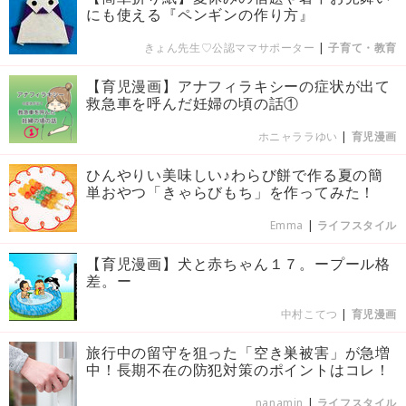
にも使える『ペンギンの作り方』
きょん先生♡公認ママサポーター
|
子育て・教育
【育児漫画】アナフィラキシーの症状が出て
救急車を呼んだ妊婦の頃の話①
ホニャララゆい
|
育児漫画
ひんやりい美味しい♪わらび餅で作る夏の簡
単おやつ「きゃらびもち」を作ってみた！
Emma
|
ライフスタイル
【育児漫画】犬と赤ちゃん１７。ープール格
差。ー
中村こてつ
|
育児漫画
旅行中の留守を狙った「空き巣被害」が急増
中！長期不在の防犯対策のポイントはコレ！
nanamin
|
ライフスタイル