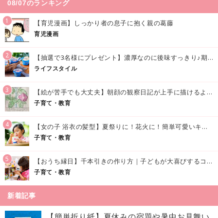
08/07のランキング
1
【育児漫画】しっかり者の息子に抱く親の葛藤
育児漫画
2
【抽選で3名様にプレゼント】濃厚なのに後味すっきり♪期間限定の「メイトーのなめらかプリン カルピス®入りソース」で夏を味わおう！
ライフスタイル
3
【絵が苦手でも大丈夫】朝顔の観察日記が上手に描けるようになる方法｜イラスト付き
子育て・教育
4
【女の子 浴衣の髪型】夏祭りに！花火に！簡単可愛いキッズの浴衣ヘアアレンジまとめ
子育て・教育
5
【おうち縁日】千本引きの作り方｜子どもが大喜びするコツやアイデア♪
子育て・教育
新着記事
【簡単折り紙】夏休みの宿題や暑中お見舞い