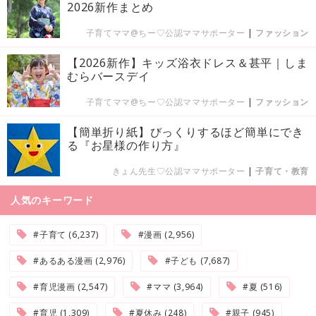
2026新作まとめ
子育てママ@ちー♡公認ママサポーター
|
ファッション
【2026新作】キッズ浴衣ドレス＆甚平｜しま
むらバースデイ
子育てママ@ちー♡公認ママサポーター
|
ファッション
【簡単折り紙】びっくりするほど簡単にでき
る『お星様の作り方』
きょん先生♡公認ママサポーター
|
子育て・教育
人気のキーワード
#子育て (6,237)
#漫画 (2,956)
#あるある漫画 (2,976)
#子ども (7,687)
#育児漫画 (2,547)
#ママ (3,964)
#夏 (516)
#育児 (1,309)
#夏休み (248)
#親子 (945)