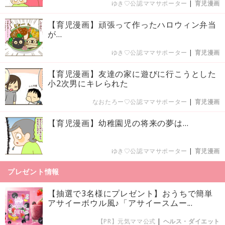
ゆき♡公認ママサポーター
|
育児漫画
【育児漫画】頑張って作ったハロウィン弁当
が…
ゆき♡公認ママサポーター
|
育児漫画
【育児漫画】友達の家に遊びに行こうとした
小2次男にキレられた
なおたろー♡公認ママサポーター
|
育児漫画
【育児漫画】幼稚園児の将来の夢は…
ゆき♡公認ママサポーター
|
育児漫画
プレゼント情報
【抽選で3名様にプレゼント】おうちで簡単
アサイーボウル風♪「アサイースムー...
【PR】元気ママ公式
|
ヘルス・ダイエット