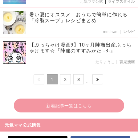
元気ママ公式
|
ライフスタイル
暑い夏にオススメ！おうちで簡単に作れる
「冷製スープ」レシピまとめ
miichan!
|
レシピ
【ぶっちゃけ漫画9】10ヶ月陣痛出産ぶっち
ゃけます☆『陣痛のすすみかた -3-』
辻りょうこ
|
育児漫画
1
2
3
…
新着記事一覧はこちら
元気ママ公式情報