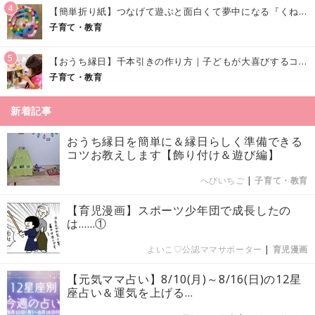
4
【簡単折り紙】つなげて遊ぶと面白くて夢中になる『くねくねへびさんの作り方』
子育て・教育
5
【おうち縁日】千本引きの作り方｜子どもが大喜びするコツやアイデア♪
子育て・教育
新着記事
おうち縁日を簡単に＆縁日らしく準備できる
コツお教えします【飾り付け＆遊び編】
へびいちご
|
子育て・教育
【育児漫画】スポーツ少年団で成長したの
は……①
よいこ♡公認ママサポーター
|
育児漫画
【元気ママ占い】8/10(月)～8/16(日)の12星
座占い＆運気を上げる...