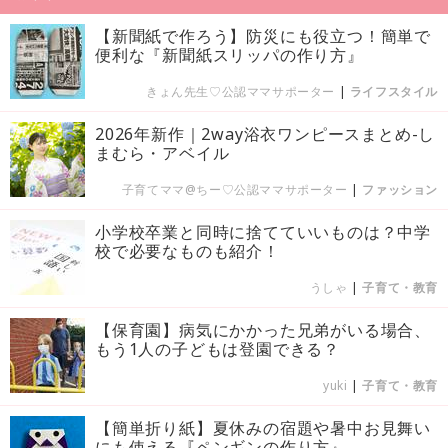
【新聞紙で作ろう】防災にも役立つ！簡単で
便利な『新聞紙スリッパの作り方』
きょん先生♡公認ママサポーター
|
ライフスタイル
2026年新作｜2way浴衣ワンピースまとめ-し
まむら・アベイル
子育てママ@ちー♡公認ママサポーター
|
ファッション
小学校卒業と同時に捨てていいものは？中学
校で必要なものも紹介！
うしゃ
|
子育て・教育
【保育園】病気にかかった兄弟がいる場合、
もう1人の子どもは登園できる？
yuki
|
子育て・教育
【簡単折り紙】夏休みの宿題や暑中お見舞い
にも使える『ペンギンの作り方』