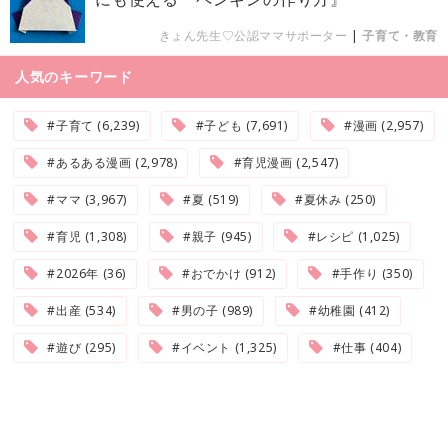
きょん先生♡公認ママサポーター
|
子育て・教育
人気のキーワード
#子育て (6,239)
#子ども (7,691)
#漫画 (2,957)
#あるある漫画 (2,978)
#育児漫画 (2,547)
#ママ (3,967)
#夏 (519)
#夏休み (250)
#育児 (1,308)
#親子 (945)
#レシピ (1,025)
#2026年 (36)
#おでかけ (912)
#手作り (350)
#出産 (534)
#男の子 (989)
#幼稚園 (412)
#遊び (295)
#イベント (1,325)
#仕事 (404)