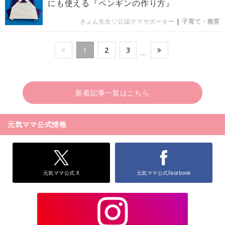
にも使える『ペンギンの作り方』
きょん先生♡公認ママサポーター
|
子育て・教育
1
2
3
…
新着記事一覧はこちら
元気ママ公式情報
元気ママ公式 X
元気ママ公式Facebook