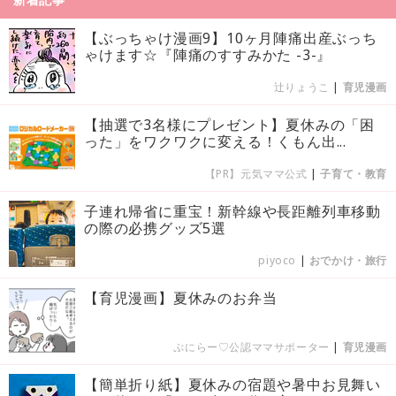
【ぶっちゃけ漫画9】10ヶ月陣痛出産ぶっち
ゃけます☆『陣痛のすすみかた -3-』
辻りょうこ
|
育児漫画
【抽選で3名様にプレゼント】夏休みの「困
った」をワクワクに変える！くもん出...
【PR】元気ママ公式
|
子育て・教育
子連れ帰省に重宝！新幹線や長距離列車移動
の際の必携グッズ5選
piyoco
|
おでかけ・旅行
【育児漫画】夏休みのお弁当
ぷにらー♡公認ママサポーター
|
育児漫画
【簡単折り紙】夏休みの宿題や暑中お見舞い