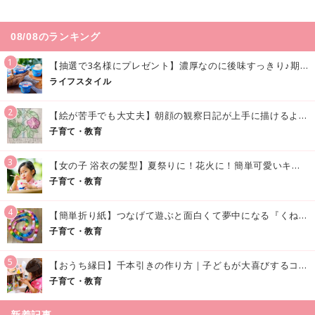
08/08のランキング
1
【抽選で3名様にプレゼント】濃厚なのに後味すっきり♪期間限定の「メイトーのなめらかプリン カルピス®入りソース」で夏を味わおう！
ライフスタイル
2
【絵が苦手でも大丈夫】朝顔の観察日記が上手に描けるようになる方法｜イラスト付き
子育て・教育
3
【女の子 浴衣の髪型】夏祭りに！花火に！簡単可愛いキッズの浴衣ヘアアレンジまとめ
子育て・教育
4
【簡単折り紙】つなげて遊ぶと面白くて夢中になる『くねくねへびさんの作り方』
子育て・教育
5
【おうち縁日】千本引きの作り方｜子どもが大喜びするコツやアイデア♪
子育て・教育
新着記事