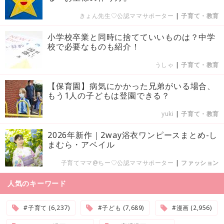
きょん先生♡公認ママサポーター
|
子育て・教育
小学校卒業と同時に捨てていいものは？中学
校で必要なものも紹介！
うしゃ
|
子育て・教育
【保育園】病気にかかった兄弟がいる場合、
もう1人の子どもは登園できる？
yuki
|
子育て・教育
2026年新作｜2way浴衣ワンピースまとめ-し
まむら・アベイル
子育てママ@ちー♡公認ママサポーター
|
ファッション
人気のキーワード
#子育て (6,237)
#子ども (7,689)
#漫画 (2,956)