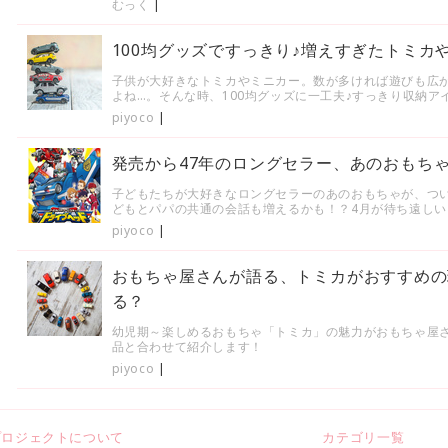
むっく
|
100均グッズですっきり♪増えすぎたトミカ
子供が大好きなトミカやミニカー。数が多ければ遊びも広
よね…。そんな時、100均グッズに一工夫♪すっきり収納ア
piyoco
|
発売から47年のロングセラー、あのおもち
子どもたちが大好きなロングセラーのあのおもちゃが、つ
どもとパパの共通の会話も増えるかも！？4月が待ち遠しい
piyoco
|
おもちゃ屋さんが語る、トミカがおすすめの
る？
幼児期～楽しめるおもちゃ「トミカ」の魅力がおもちゃ屋
品と合わせて紹介します！
piyoco
|
プロジェクトについて
カテゴリ一覧