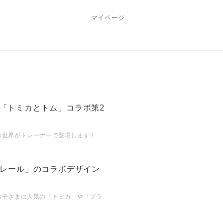
マイページ
人気「トミカとトム」コラボ第2
の世界がトレーナーで登場します！
レール」のコラボデザイン
お子さまに人気の「トミカ」や「プラ