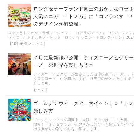
ロングセラーブランド同士のおかしなコラボ
人気ミニカー「トミカ」に「コアラのマーチ
のデザインが初登場！
ロッテとトミカがコラボレーション！「コアラのマーチ」「ビックリマン
ットにしたトミカギフトセット「ロッテ チョコレートコレクション」202
【PR】元気ママ公式
|
７月に最新作が公開！ディズニー／ピクサー
ーズ」の世界を楽しもう☆
ディズニー／ピクサーが生み出した名作映画「カーズ」。7
クロスロード」が公開されます。世界中の子どもたちを魅
介します。
むっく
|
ゴールデンウィークの一大イベント☆「トミ
楽しみ方
ゴールデンウィーク期間中、大阪・岡山では「トミカ博」
開催！トミカ＆プラレール好きが大喜びする気になるイベ
の視点からの楽しみ方をご紹介します。