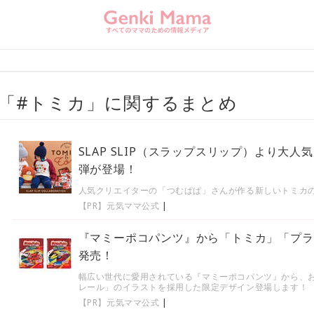
カ
「#トミカ」に関するまとめ
SLAP SLIP（スラップスリップ）より大
弾が登場！
人気クリエイターの「つむぱぱ」さんが作る新しいトミカ
【PR】元気ママ公式
|
『マミーポコパンツ』から「トミカ」「プラ
発売！
幅広い世代に愛用されている『マミーポコパンツ』から、
レール」のイラストを採用した限定デザイン登場します！
【PR】元気ママ公式
|