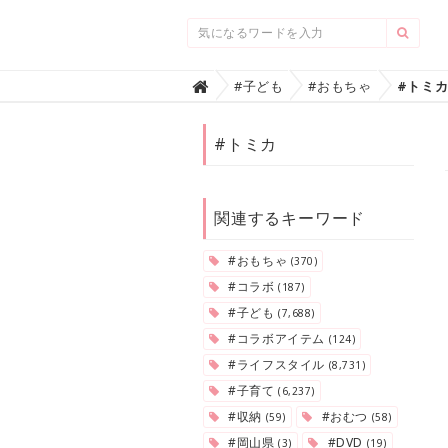
Home
#子ども
#おもちゃ
#トミ

#トミカ
関連するキーワード
#おもちゃ
(370)
#コラボ
(187)
#子ども
(7,688)
#コラボアイテム
(124)
#ライフスタイル
(8,731)
#子育て
(6,237)
#収納
#おむつ
(59)
(58)
#岡山県
#DVD
(3)
(19)