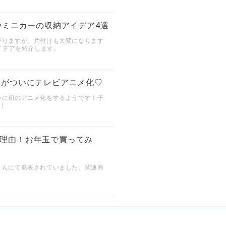
やミニカーの収納アイデア4選
がりますが、片付けも大変になります
イデアを紹介します。
ゃがついにテレビアニメ化♡
いに初のアニメ化をするようです！子
！
理由！お年玉で買ってみ
さんにて発表されていました。関連商