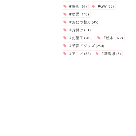
#映画
#GW
(67)
(53)
#幼児
(110)
#おむつ替え
(45)
#片付け
(51)
#お菓子
#絵本
(285)
(372)
#子育てグッズ
(254)
#アニメ
#新潟県
(82)
(5)