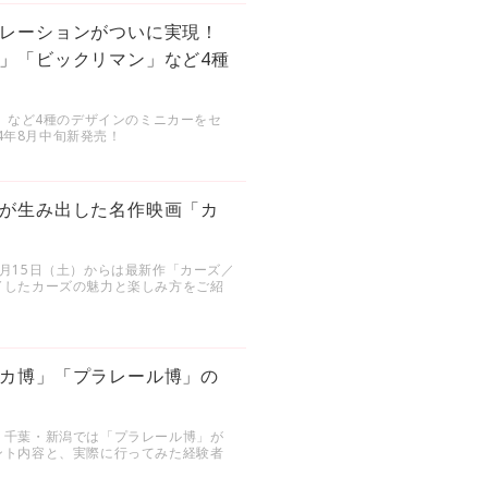
レーションがついに実現！
」「ビックリマン」など4種
」など4種のデザインのミニカーをセ
4年8月中旬新発売！
が生み出した名作映画「カ
月15日（土）からは最新作「カーズ／
了したカーズの魅力と楽しみ方をご紹
カ博」「プラレール博」の
、千葉・新潟では「プラレール博」が
ント内容と、実際に行ってみた経験者