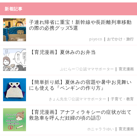
新着記事
子連れ帰省に重宝！新幹線や長距離列車移動
の際の必携グッズ5選
piyoco
|
おでかけ・旅行
【育児漫画】夏休みのお弁当
ぷにらー♡公認ママサポーター
|
育児漫画
【簡単折り紙】夏休みの宿題や暑中お見舞い
にも使える『ペンギンの作り方』
きょん先生♡公認ママサポーター
|
子育て・教育
【育児漫画】アナフィラキシーの症状が出て
救急車を呼んだ妊婦の頃の話①
ホニャララゆい
|
育児漫画