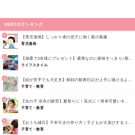
08/07のランキング
1
【育児漫画】しっかり者の息子に抱く親の葛藤
育児漫画
2
【抽選で3名様にプレゼント】濃厚なのに後味すっきり♪期間限定の「メイトーのなめらかプリン カルピス®入りソース」で夏を味わおう！
ライフスタイル
3
【絵が苦手でも大丈夫】朝顔の観察日記が上手に描けるようになる方法｜イラスト付き
子育て・教育
4
【女の子 浴衣の髪型】夏祭りに！花火に！簡単可愛いキッズの浴衣ヘアアレンジまとめ
子育て・教育
5
【おうち縁日】千本引きの作り方｜子どもが大喜びするコツやアイデア♪
子育て・教育