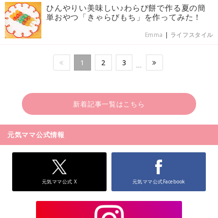
ひんやりい美味しい♪わらび餅で作る夏の簡
単おやつ「きゃらびもち」を作ってみた！
Emma
|
ライフスタイル
1
2
3
…
新着記事一覧はこちら
元気ママ公式情報
元気ママ公式 X
元気ママ公式Facebook