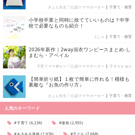
きょん先生♡公認ママサポーター
|
子育て・教育
小学校卒業と同時に捨てていいものは？中学
校で必要なものも紹介！
うしゃ
|
子育て・教育
2026年新作｜2way浴衣ワンピースまとめ-し
まむら・アベイル
子育てママ@ちー♡公認ママサポーター
|
ファッション
【簡単折り紙】１枚で簡単に作れる！模様も
素敵な『お魚の作り方』
きょん先生♡公認ママサポーター
|
子育て・教育
人気のキーワード
#子育て (6,236)
#漫画 (2,955)
#あるある漫画 (2,976)
#子ども (7,688)