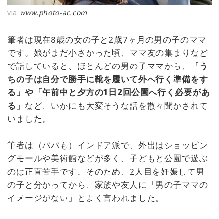
via
www.photo-ac.com
筆者は現在8歳の女の子と2歳7ヶ月の男の子のママ
です。娘がまだ小さかった頃、ママ友の集まりなど
で話していると、ほとんどの男の子ママから、
「う
ちの子は自分で勝手に靴を履いて外へ行く準備をす
る」や「午前中と夕方の1日2回公園へ行く必要があ
る」
など、いかにも大変そうな話を散々聞かされて
いました。
筆者は（パパも）インドア派で、外出はショッピン
グモールや美術館などが多く、子どもと公園で遊ぶ
のは正直苦手です。そのため、2人目を妊娠して男
の子と分かってから、家族や友人に「男の子ママの
イメージがない」とよく言われました。