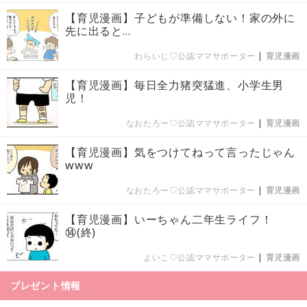
【育児漫画】子どもが準備しない！家の外に
先に出ると…
わらいじ♡公認ママサポーター
|
育児漫画
【育児漫画】毎日全力猪突猛進、小学生男
児！
なおたろー♡公認ママサポーター
|
育児漫画
【育児漫画】気をつけてねって言ったじゃん
www
なおたろー♡公認ママサポーター
|
育児漫画
【育児漫画】いーちゃん二年生ライフ！
⑭(終)
よいこ♡公認ママサポーター
|
育児漫画
プレゼント情報