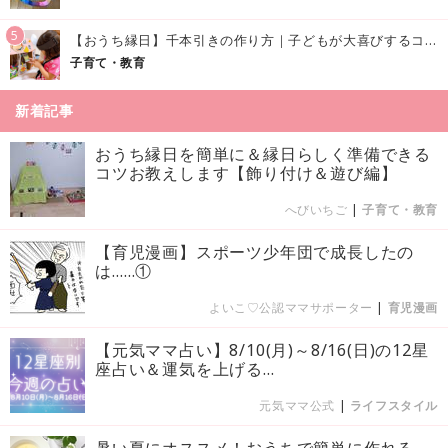
5
【おうち縁日】千本引きの作り方｜子どもが大喜びするコツやアイデア♪
子育て・教育
新着記事
おうち縁日を簡単に＆縁日らしく準備できる
コツお教えします【飾り付け＆遊び編】
へびいちご
|
子育て・教育
【育児漫画】スポーツ少年団で成長したの
は……①
よいこ♡公認ママサポーター
|
育児漫画
【元気ママ占い】8/10(月)～8/16(日)の12星
座占い＆運気を上げる...
元気ママ公式
|
ライフスタイル
暑い夏にオススメ！おうちで簡単に作れる