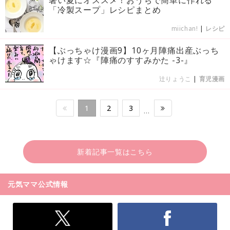
「冷製スープ」レシピまとめ
miichan!
|
レシピ
【ぶっちゃけ漫画9】10ヶ月陣痛出産ぶっち
ゃけます☆『陣痛のすすみかた -3-』
辻りょうこ
|
育児漫画
1
2
3
…
新着記事一覧はこちら
元気ママ公式情報