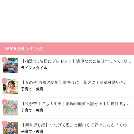
08/09のランキング
1
【抽選で3名様にプレゼント】濃厚なのに後味すっきり♪期間限定の「メイトーのなめらかプリン カルピス®入りソース」で夏を味わおう！
ライフスタイル
2
【女の子 浴衣の髪型】夏祭りに！花火に！簡単可愛いキッズの浴衣ヘアアレンジまとめ
子育て・教育
3
【絵が苦手でも大丈夫】朝顔の観察日記が上手に描けるようになる方法｜イラスト付き
子育て・教育
4
【簡単折り紙】つなげて遊ぶと面白くて夢中になる『くねくねへびさんの作り方』
子育て・教育