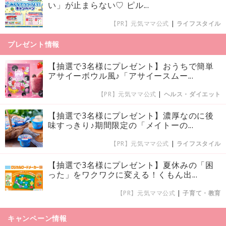
い」が止まらない♡ ピル...
【PR】元気ママ公式
|
ライフスタイル
プレゼント情報
【抽選で3名様にプレゼント】おうちで簡単
アサイーボウル風♪「アサイースムー...
【PR】元気ママ公式
|
ヘルス・ダイエット
【抽選で3名様にプレゼント】濃厚なのに後
味すっきり♪期間限定の「メイトーの...
【PR】元気ママ公式
|
ライフスタイル
【抽選で3名様にプレゼント】夏休みの「困
った」をワクワクに変える！くもん出...
【PR】元気ママ公式
|
子育て・教育
キャンペーン情報