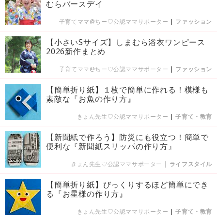
むらバースデイ
子育てママ@ちー♡公認ママサポーター
|
ファッション
【小さいSサイズ】しまむら浴衣ワンピース
2026新作まとめ
子育てママ@ちー♡公認ママサポーター
|
ファッション
【簡単折り紙】１枚で簡単に作れる！模様も
素敵な『お魚の作り方』
きょん先生♡公認ママサポーター
|
子育て・教育
【新聞紙で作ろう】防災にも役立つ！簡単で
便利な『新聞紙スリッパの作り方』
きょん先生♡公認ママサポーター
|
ライフスタイル
【簡単折り紙】びっくりするほど簡単にでき
る『お星様の作り方』
きょん先生♡公認ママサポーター
|
子育て・教育