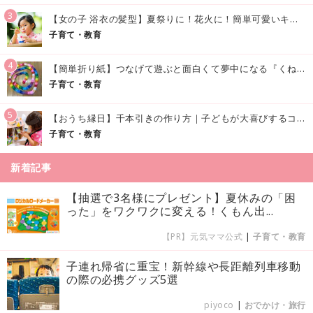
3
【女の子 浴衣の髪型】夏祭りに！花火に！簡単可愛いキッズの浴衣ヘアアレンジまとめ
子育て・教育
4
【簡単折り紙】つなげて遊ぶと面白くて夢中になる『くねくねへびさんの作り方』
子育て・教育
5
【おうち縁日】千本引きの作り方｜子どもが大喜びするコツやアイデア♪
子育て・教育
新着記事
【抽選で3名様にプレゼント】夏休みの「困
った」をワクワクに変える！くもん出...
【PR】元気ママ公式
|
子育て・教育
子連れ帰省に重宝！新幹線や長距離列車移動
の際の必携グッズ5選
piyoco
|
おでかけ・旅行