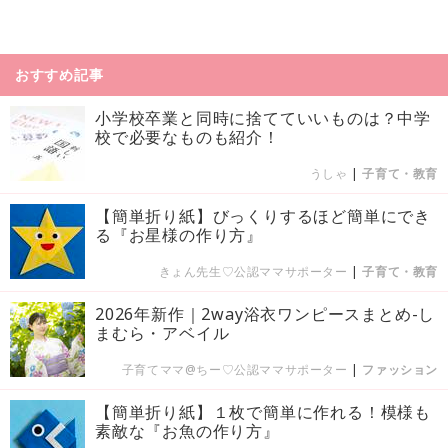
おすすめ記事
小学校卒業と同時に捨てていいものは？中学
校で必要なものも紹介！
うしゃ
|
子育て・教育
【簡単折り紙】びっくりするほど簡単にでき
る『お星様の作り方』
きょん先生♡公認ママサポーター
|
子育て・教育
2026年新作｜2way浴衣ワンピースまとめ-し
まむら・アベイル
子育てママ@ちー♡公認ママサポーター
|
ファッション
【簡単折り紙】１枚で簡単に作れる！模様も
素敵な『お魚の作り方』