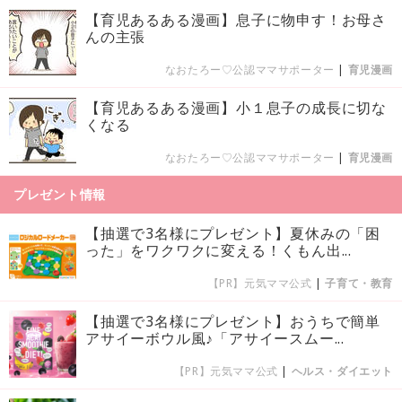
【育児あるある漫画】息子に物申す！お母さ
んの主張
なおたろー♡公認ママサポーター
|
育児漫画
【育児あるある漫画】小１息子の成長に切な
くなる
なおたろー♡公認ママサポーター
|
育児漫画
プレゼント情報
【抽選で3名様にプレゼント】夏休みの「困
った」をワクワクに変える！くもん出...
【PR】元気ママ公式
|
子育て・教育
【抽選で3名様にプレゼント】おうちで簡単
アサイーボウル風♪「アサイースムー...
【PR】元気ママ公式
|
ヘルス・ダイエット