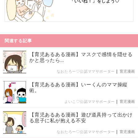
「いいね！」をしよう♡
関連する記事
【育児あるある漫画】マスクで感情を隠せる
かと思ったら…
なおたろー♡公認ママサポーター
|
育児漫画
【育児あるある漫画】いーくんのママ操縦
術。
よいこ♡公認ママサポーター
|
育児漫画
【育児あるある漫画】遊び道具持って出かけ
る息子に私が抱える不安
なおたろー♡公認ママサポーター
|
育児漫画