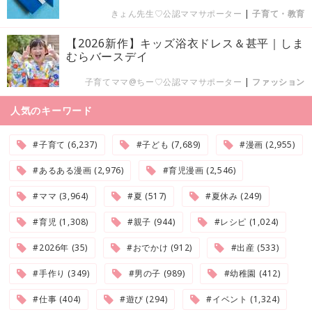
きょん先生♡公認ママサポーター
|
子育て・教育
【2026新作】キッズ浴衣ドレス＆甚平｜しま
むらバースデイ
子育てママ@ちー♡公認ママサポーター
|
ファッション
人気のキーワード
#子育て (6,237)
#子ども (7,689)
#漫画 (2,955)
#あるある漫画 (2,976)
#育児漫画 (2,546)
#ママ (3,964)
#夏 (517)
#夏休み (249)
#育児 (1,308)
#親子 (944)
#レシピ (1,024)
#2026年 (35)
#おでかけ (912)
#出産 (533)
#手作り (349)
#男の子 (989)
#幼稚園 (412)
#仕事 (404)
#遊び (294)
#イベント (1,324)