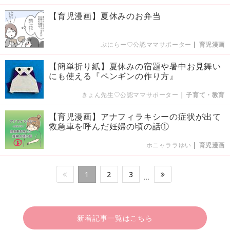
【育児漫画】夏休みのお弁当
ぷにらー♡公認ママサポーター
|
育児漫画
【簡単折り紙】夏休みの宿題や暑中お見舞い
にも使える『ペンギンの作り方』
きょん先生♡公認ママサポーター
|
子育て・教育
【育児漫画】アナフィラキシーの症状が出て
救急車を呼んだ妊婦の頃の話①
ホニャララゆい
|
育児漫画
1
2
3
…
新着記事一覧はこちら