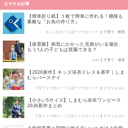
おすすめ記事
【簡単折り紙】１枚で簡単に作れる！模様も
素敵な『お魚の作り方』
きょん先生♡公認ママサポーター
|
子育て・教育
【保育園】病気にかかった兄弟がいる場合、
もう1人の子どもは登園できる？
yuki
|
子育て・教育
【2026新作】キッズ浴衣ドレス＆甚平｜しま
むらバースデイ
子育てママ@ちー♡公認ママサポーター
|
ファッション
【小さいSサイズ】しまむら浴衣ワンピース
2026新作まとめ
子育てママ@ちー♡公認ママサポーター
|
ファッション
小学校卒業と同時に捨てていいものは？中学