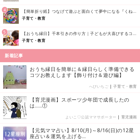
4
【簡単折り紙】つなげて遊ぶと面白くて夢中になる『くねくねへびさんの作り方』
子育て・教育
5
【おうち縁日】千本引きの作り方｜子どもが大喜びするコツやアイデア♪
子育て・教育
新着記事
おうち縁日を簡単に＆縁日らしく準備できる
コツお教えします【飾り付け＆遊び編】
へびいちご
|
子育て・教育
【育児漫画】スポーツ少年団で成長したの
は……①
よいこ♡公認ママサポーター
|
育児漫画
【元気ママ占い】8/10(月)～8/16(日)の12星
座占い＆運気を上げる...