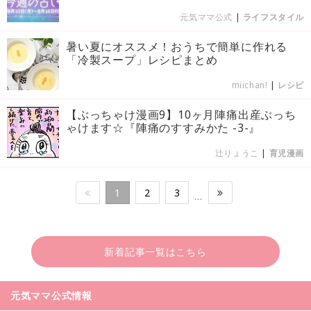
元気ママ公式
|
ライフスタイル
暑い夏にオススメ！おうちで簡単に作れる
「冷製スープ」レシピまとめ
miichan!
|
レシピ
【ぶっちゃけ漫画9】10ヶ月陣痛出産ぶっち
ゃけます☆『陣痛のすすみかた -3-』
辻りょうこ
|
育児漫画
1
2
3
…
新着記事一覧はこちら
元気ママ公式情報