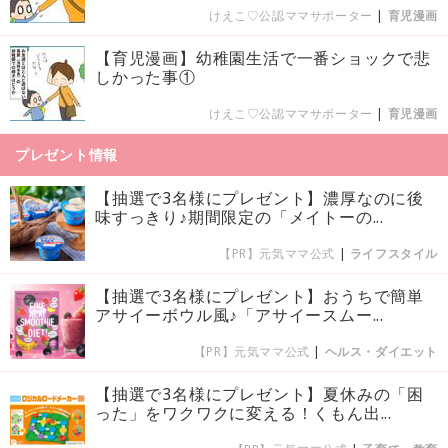
けえこ♡公認ママサポーター
|
育児漫画
【育児漫画】幼稚園生活で一番ショックで悲
しかった事①
けえこ♡公認ママサポーター
|
育児漫画
プレゼント情報
【抽選で3名様にプレゼント】濃厚なのに後
味すっきり♪期間限定の「メイトーの...
【PR】元気ママ公式
|
ライフスタイル
【抽選で3名様にプレゼント】おうちで簡単
アサイーボウル風♪「アサイースムー...
【PR】元気ママ公式
|
ヘルス・ダイエット
【抽選で3名様にプレゼント】夏休みの「困
った」をワクワクに変える！くもん出...