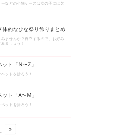
リーなどの小物ケースは女の子には欠
立体的なひな祭り飾りまとめ
しみませんか？自立するので、お好み
てみましょう！
ベット「N〜Z」
ァベットを折ろう！
ベット「A〜M」
ァベットを折ろう！
…