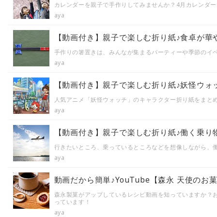
カレンダーを親子で手作りしてみませんか？4月カレンダー
aya
【動画付き】親子で楽しむ折り紙♪食卓が華
手作りの箸置きは、みんなが集まるパーティーや季節のイ
aya
【動画付き】親子で楽しむ折り紙♪妖怪ウォ
人気アニメ「妖怪ウォッチ」のキャラクター折り紙をまと
aya
【動画付き】親子で楽しむ折り紙♪働く乗り
行きたいところ、乗っているところなどを想像しながら、働
aya
動画だから簡単♪YouTube【森永 天使の
森永製菓がアップしているレシピ動画を知っていますか？
っています！
aya