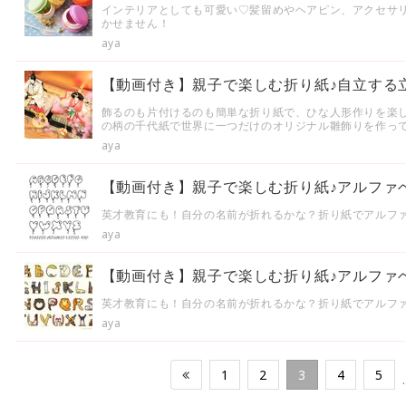
インテリアとしても可愛い♡髪留めやヘアピン、アクセサ
かせません！
aya
【動画付き】親子で楽しむ折り紙♪自立する
飾るのも片付けるのも簡単な折り紙で、ひな人形作りを楽
の柄の千代紙で世界に一つだけのオリジナル雛飾りを作っ
aya
【動画付き】親子で楽しむ折り紙♪アルファ
英才教育にも！自分の名前が折れるかな？折り紙でアルフ
aya
【動画付き】親子で楽しむ折り紙♪アルファ
英才教育にも！自分の名前が折れるかな？折り紙でアルフ
aya
1
2
3
4
5