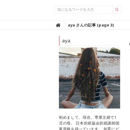
Home
aya さんの記事 (page 3)

aya
初めまして、現在、専業主婦で1
児の母。 日本折紙協会折紙講師国
家資格を持っています。 知育にピ