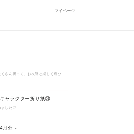
マイページ
選
たくさん折って、お友達と楽しく遊び
キャラクター折り紙③
めました♡
4月分～