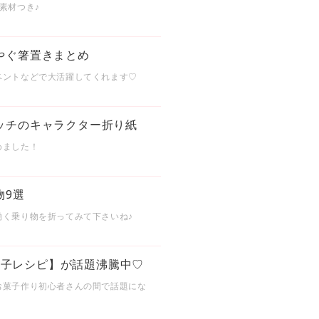
素材つき♪
やぐ箸置きまとめ
ベントなどで大活躍してくれます♡
ッチのキャラクター折り紙
めました！
物9選
く乗り物を折ってみて下さいね♪
お菓子レシピ】が話題沸騰中♡
お菓子作り初心者さんの間で話題にな