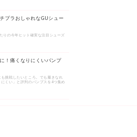
チプラおしゃれなGUシュー
ったりの今年ヒット確実な注目シューズ
に！痛くなりにくいパンプ
にも挑戦したいところ。でも履きなれ
りにくい」と評判のパンプスを4つ集め