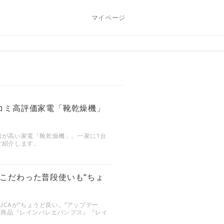
マイページ
コミ高評価家電「靴乾燥機」
価が高い家電「靴乾燥機」。一家に1台
ご紹介します。
こだわった普段使いも“ちょ
UCAが“ちょうど良い。”アップデー
新商品『レインバレエパンプス』『レイ