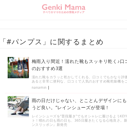
「#パンプス」に関するまとめ
梅雨入り間近！濡れた靴もスッキリ乾く♪口
のおすすめ3選
濡れた靴をカラッと乾かしてくれる、口コミでもかなり評
あると非常に便利な、口コミで人気のおすすめ靴乾燥機を
nanamin
|
雨の日だけじゃない、とことんデザインにも
うど良い。“レインシューズが登場！
レインシューズを“普段履き”でもオシャレに履けるようKEY
ト！晴れの日も雨の日も、365日履きたくなる心地良さ。
ンスリッポン』新発売