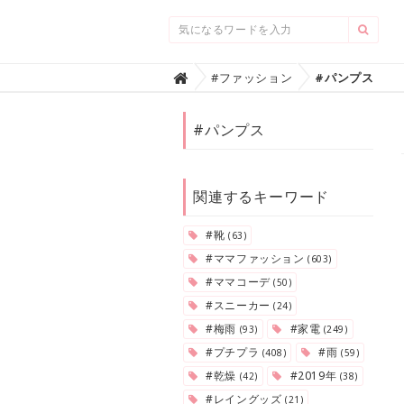
Home
#ファッション
#パンプス

#パンプス
関連するキーワード
#靴
(63)
#ママファッション
(603)
#ママコーデ
(50)
#スニーカー
(24)
#梅雨
#家電
(93)
(249)
#プチプラ
#雨
(408)
(59)
#乾燥
#2019年
(42)
(38)
#レイングッズ
(21)