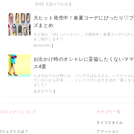
【PR】元気ママ公式
|
大ヒット発売中！春夏コーデにぴったり♡プ
ズまとめ
大人気の「GU（ジーユー）」で発売中！春夏コーデにぴ
をご紹介します♡
Komachii
|
お出かけ時のオシャレに妥協したくないママ
ス4選
たまのおでかけ時には、パンプスはもちろん、ハイヒール
ていないから不安・・・というママにおすすめの「痛くな
ました！
あずさママ
|
プロジェクトについて
カテゴリ一覧
ライフスタイル
ロジェクトとは？
ファッション