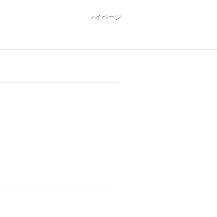
マイページ