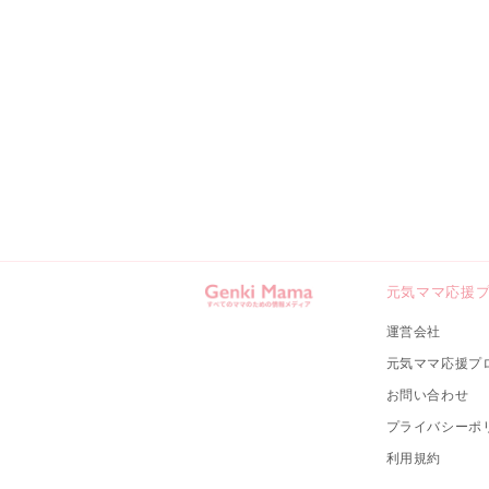
元気ママ応援
運営会社
元気ママ応援プ
お問い合わせ
プライバシーポ
利用規約