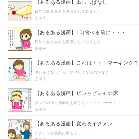
【あるある漫画】出しっぱなし
日常のあるあるを漫画にしてみました。
安串子
【あるある漫画】1口食べる前に・・・
日常のあるあるを漫画にしてみました。
安串子
【あるある漫画】これは・・・マーキング？
キレイになったら、やりたくなるのかな？
安串子
【あるある漫画】ビシャビシャの床
ダンナの後に洗面所を使うと・・・ヒィーー！
安串子
【あるある漫画】変わるイクメン
イクメンが実家に帰ると・・・。