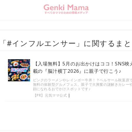
「#インフルエンサー」に関するまと
【入場無料】5月のお出かけはココ！SNS
載の『脳汁横丁2026』に親子で行こう♪
ピンクのラーメンやレインボー牛丼！？ベルサール秋葉原で
無料の体験型グルメフェス。親子で大興奮の謎解きカレー
顔になれるおでかけスポットです♪
【PR】元気ママ公式
|