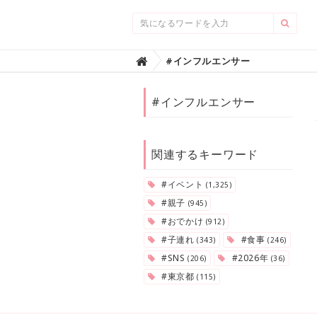
Home
#インフルエンサー

#インフルエンサー
関連するキーワード
#イベント
(1,325)
#親子
(945)
#おでかけ
(912)
#子連れ
#食事
(343)
(246)
#SNS
#2026年
(206)
(36)
#東京都
(115)