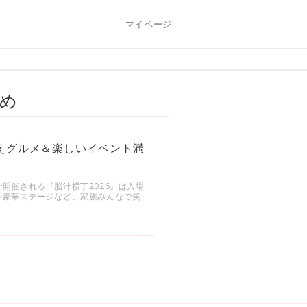
マイページ
め
映えグルメ＆楽しいイベント満
開催される『脳汁横丁2026』は入場
や豪華ステージなど、家族みんなで笑